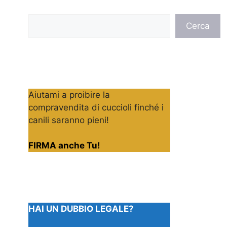
Cerca
Cerca
Aiutami a proibire la
compravendita di cuccioli finché i
canili saranno pieni!
FIRMA anche Tu!
HAI UN DUBBIO LEGALE?