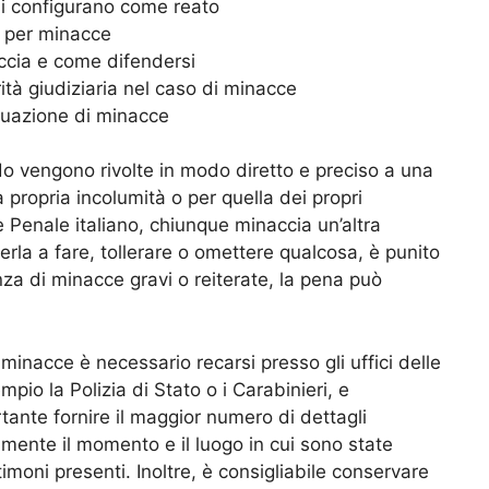
i configurano come reato
 per minacce
ccia e come difendersi
orità giudiziaria nel caso di minacce
situazione di minacce
 vengono rivolte in modo diretto e preciso a una
propria incolumità o per quella dei propri
e Penale italiano, chiunque minaccia un’altra
rla a fare, tollerare o omettere qualcosa, è punito
nza di minacce gravi o reiterate, la pena può
inacce è necessario recarsi presso gli uffici delle
io la Polizia di Stato o i Carabinieri, e
ante fornire il maggior numero di dettagli
ramente il momento e il luogo in cui sono state
imoni presenti. Inoltre, è consigliabile conservare