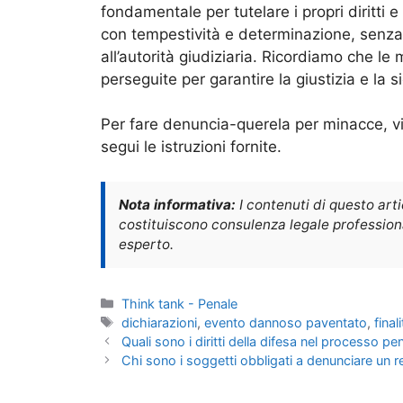
fondamentale per tutelare i propri diritti 
con tempestività e determinazione, senza e
all’autorità giudiziaria. Ricordiamo che 
perseguite per garantire la giustizia e la si
Per fare denuncia-querela per minacce, visi
segui le istruzioni fornite.
Nota informativa:
I contenuti di questo art
costituiscono consulenza legale professional
esperto.
Categorie
Think tank - Penale
Tag
dichiarazioni
,
evento dannoso paventato
,
final
Quali sono i diritti della difesa nel processo pe
Chi sono i soggetti obbligati a denunciare un r