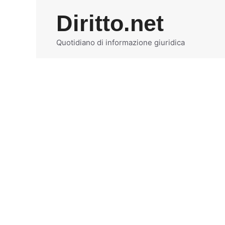
Vai
Diritto.net
al
contenuto
Quotidiano di informazione giuridica