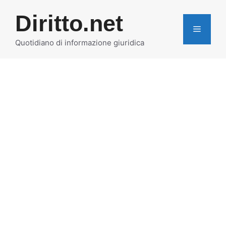
Vai
Diritto.net
al
MENU
contenuto
Quotidiano di informazione giuridica