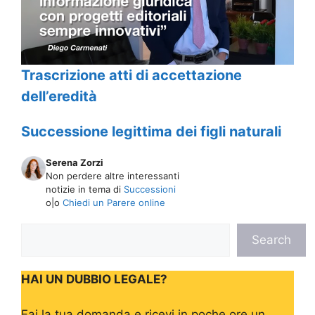
Trascrizione atti di accettazione
dell’eredità
Successione legittima dei figli naturali
Serena Zorzi
Non perdere altre interessanti
notizie in tema di
Successioni
o|o
Chiedi un Parere online
C
Search
e
r
HAI UN DUBBIO LEGALE?
c
a
Fai la tua domanda e ricevi in poche ore un