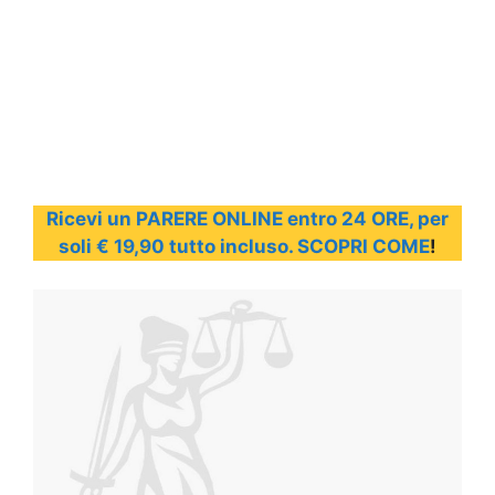
Ricevi un PARERE ONLINE entro 24 ORE, per
soli € 19,90 tutto incluso. SCOPRI COME
!