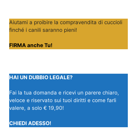
Aiutami a proibire la compravendita di cuccioli
finché i canili saranno pieni!
FIRMA anche Tu!
HAI UN DUBBIO LEGALE?
Fai la tua domanda e ricevi un parere chiaro,
veloce e riservato sui tuoi diritti e come farli
valere, a solo € 19,90!
CHIEDI ADESSO!