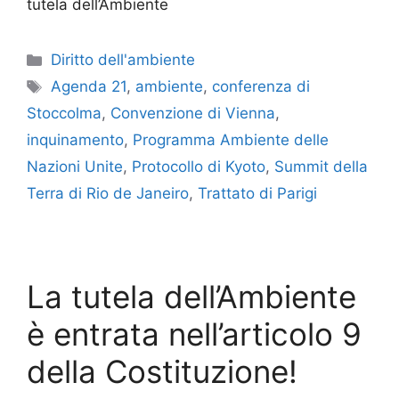
tutela dell’Ambiente
Categorie
Diritto dell'ambiente
Tag
Agenda 21
,
ambiente
,
conferenza di
Stoccolma
,
Convenzione di Vienna
,
inquinamento
,
Programma Ambiente delle
Nazioni Unite
,
Protocollo di Kyoto
,
Summit della
Terra di Rio de Janeiro
,
Trattato di Parigi
La tutela dell’Ambiente
è entrata nell’articolo 9
della Costituzione!