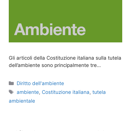
Gli articoli della Costituzione italiana sulla tutela
dell’ambiente sono principalmente tre…
Categorie
Diritto dell'ambiente
Tag
ambiente
,
Costituzione italiana
,
tutela
ambientale