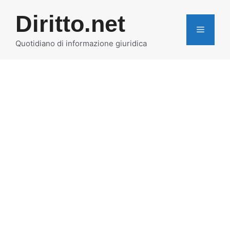
Vai
Diritto.net
al
MENU
contenuto
Quotidiano di informazione giuridica