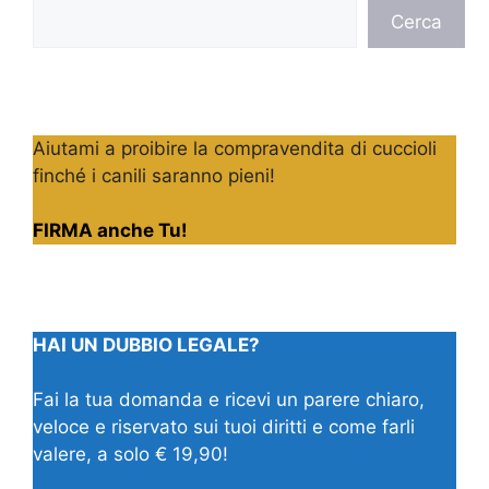
Cerca
Cerca
Aiutami a proibire la compravendita di cuccioli
finché i canili saranno pieni!
FIRMA anche Tu!
HAI UN DUBBIO LEGALE?
Fai la tua domanda e ricevi un parere chiaro,
veloce e riservato sui tuoi diritti e come farli
valere, a solo € 19,90!