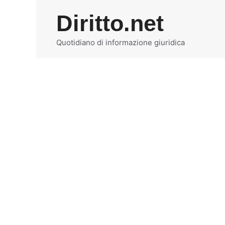
Vai
Diritto.net
al
contenuto
Quotidiano di informazione giuridica