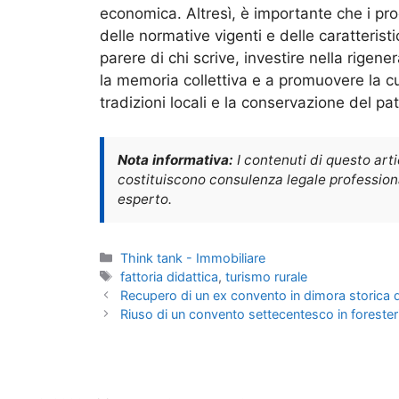
economica. Altresì, è importante che i pro
delle normative vigenti e delle caratteris
parere di chi scrive, investire nella rigen
la memoria collettiva e a promuovere la cu
tradizioni locali e la conservazione del pat
Nota informativa:
I contenuti di questo art
costituiscono consulenza legale professional
esperto.
Categorie
Think tank - Immobiliare
Tag
fattoria didattica
,
turismo rurale
Recupero di un ex convento in dimora storica 
Riuso di un convento settecentesco in foreste