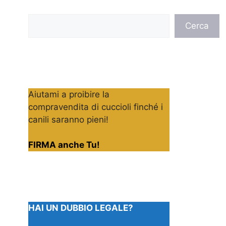
Cerca
Cerca
Aiutami a proibire la
compravendita di cuccioli finché i
canili saranno pieni!
FIRMA anche Tu!
HAI UN DUBBIO LEGALE?