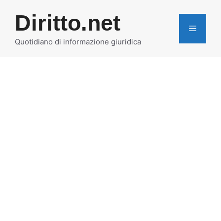
Vai
Diritto.net
al
MENU
contenuto
Quotidiano di informazione giuridica