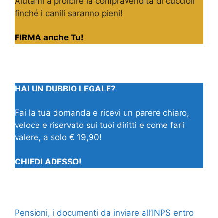
Aiutami a proibire la compravendita di cuccioli
finché i canili saranno pieni!
FIRMA anche Tu!
HAI UN DUBBIO LEGALE?
Fai la tua domanda e ricevi un parere chiaro,
veloce e riservato sui tuoi diritti e come farli
valere, a solo € 19,90!
CHIEDI ADESSO!
Pensioni, i documenti da inviare all’INPS entro