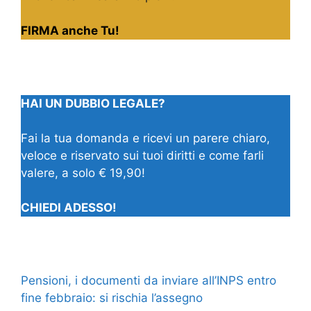
FIRMA anche Tu!
HAI UN DUBBIO LEGALE?
Fai la tua domanda e ricevi un parere chiaro,
veloce e riservato sui tuoi diritti e come farli
valere, a solo € 19,90!
CHIEDI ADESSO!
Pensioni, i documenti da inviare all’INPS entro
fine febbraio: si rischia l’assegno