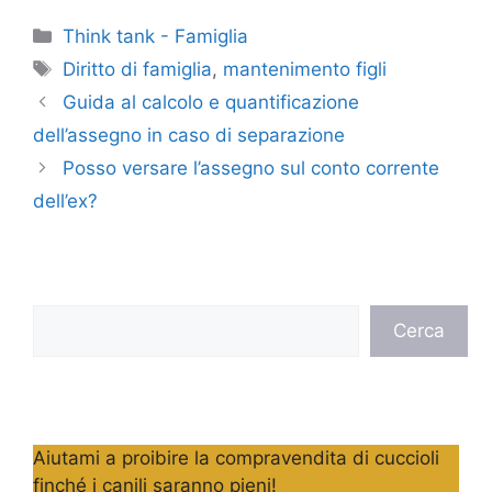
Categorie
Think tank - Famiglia
Tag
Diritto di famiglia
,
mantenimento figli
Guida al calcolo e quantificazione
dell’assegno in caso di separazione
Posso versare l’assegno sul conto corrente
dell’ex?
Cerca
Cerca
Aiutami a proibire la compravendita di cuccioli
finché i canili saranno pieni!