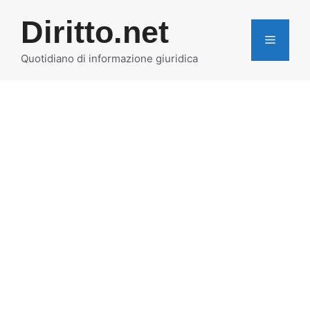
Vai
Diritto.net
al
MENU
contenuto
Quotidiano di informazione giuridica