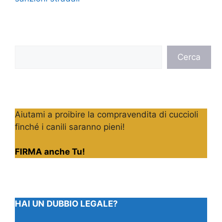
Cerca
Cerca
Aiutami a proibire la compravendita di cuccioli
finché i canili saranno pieni!
FIRMA anche Tu!
HAI UN DUBBIO LEGALE?