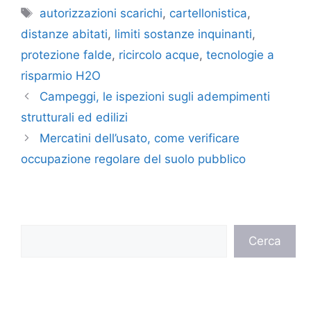
Tag
autorizzazioni scarichi
,
cartellonistica
,
distanze abitati
,
limiti sostanze inquinanti
,
protezione falde
,
ricircolo acque
,
tecnologie a
risparmio H2O
Campeggi, le ispezioni sugli adempimenti
strutturali ed edilizi
Mercatini dell’usato, come verificare
occupazione regolare del suolo pubblico
Cerca
Cerca