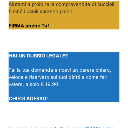
Aiutami a proibire la compravendita di cuccioli
finché i canili saranno pieni!
FIRMA anche Tu!
HAI UN DUBBIO LEGALE?
Fai la tua domanda e ricevi un parere chiaro,
veloce e riservato sui tuoi diritti e come farli
valere, a solo € 19,90!
CHIEDI ADESSO!