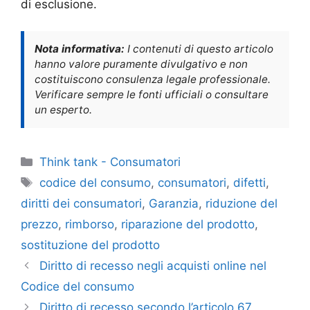
di esclusione.
Nota informativa:
I contenuti di questo articolo
hanno valore puramente divulgativo e non
costituiscono consulenza legale professionale.
Verificare sempre le fonti ufficiali o consultare
un esperto.
Categorie
Think tank - Consumatori
Tag
codice del consumo
,
consumatori
,
difetti
,
diritti dei consumatori
,
Garanzia
,
riduzione del
prezzo
,
rimborso
,
riparazione del prodotto
,
sostituzione del prodotto
Diritto di recesso negli acquisti online nel
Codice del consumo
Diritto di recesso secondo l’articolo 67