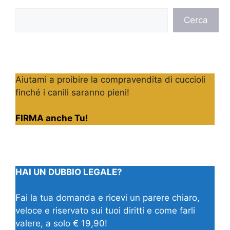
Cerca
Cerca
Aiutami a proibire la compravendita di cuccioli
finché i canili saranno pieni!
FIRMA anche Tu!
HAI UN DUBBIO LEGALE?
Fai la tua domanda e ricevi un parere chiaro,
veloce e riservato sui tuoi diritti e come farli
valere, a solo € 19,90!