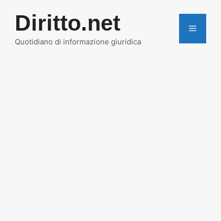
Vai
Diritto.net
al
MENU
contenuto
Quotidiano di informazione giuridica