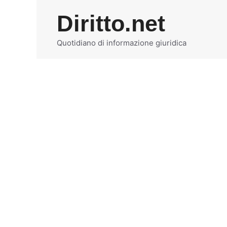
Vai
Diritto.net
al
contenuto
Quotidiano di informazione giuridica