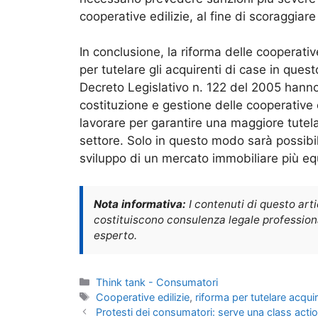
cooperative edilizie, al fine di scoraggiare
In conclusione, la riforma delle cooperati
per tutelare gli acquirenti di case in ques
Decreto Legislativo n. 122 del 2005 hanno 
costituzione e gestione delle cooperative 
lavorare per garantire una maggiore tutel
settore. Solo in questo modo sarà possibile
sviluppo di un mercato immobiliare più eq
Nota informativa:
I contenuti di questo art
costituiscono consulenza legale professional
esperto.
Categorie
Think tank - Consumatori
Tag
Cooperative edilizie
,
riforma per tutelare acquir
Protesti dei consumatori: serve una class acti