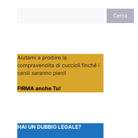
Cerca
Cerca
Aiutami a proibire la
compravendita di cuccioli finché i
canili saranno pieni!
FIRMA anche Tu!
HAI UN DUBBIO LEGALE?