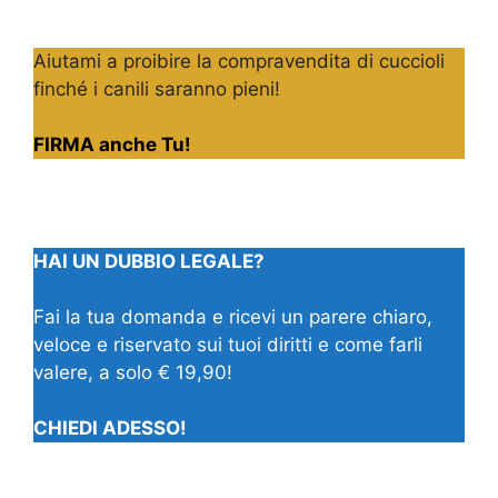
Aiutami a proibire la compravendita di cuccioli
finché i canili saranno pieni!
FIRMA anche Tu!
HAI UN DUBBIO LEGALE?
Fai la tua domanda e ricevi un parere chiaro,
veloce e riservato sui tuoi diritti e come farli
valere, a solo € 19,90!
CHIEDI ADESSO!