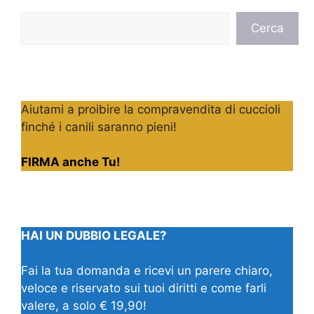
Cerca
Cerca
Aiutami a proibire la compravendita di cuccioli
finché i canili saranno pieni!
FIRMA anche Tu!
HAI UN DUBBIO LEGALE?
Fai la tua domanda e ricevi un parere chiaro,
veloce e riservato sui tuoi diritti e come farli
valere, a solo € 19,90!