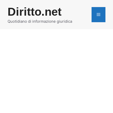
Vai
Diritto.net
al
MENU
contenuto
Quotidiano di informazione giuridica