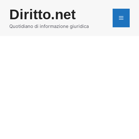
Vai
Diritto.net
al
MENU
contenuto
Quotidiano di informazione giuridica