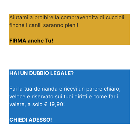
Aiutami a proibire la compravendita di cuccioli
finché i canili saranno pieni!
FIRMA anche Tu!
HAI UN DUBBIO LEGALE?
Fai la tua domanda e ricevi un parere chiaro,
veloce e riservato sui tuoi diritti e come farli
valere, a solo € 19,90!
CHIEDI ADESSO!