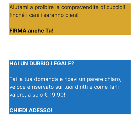
Aiutami a proibire la compravendita di cuccioli
finché i canili saranno pieni!
FIRMA anche Tu!
HAI UN DUBBIO LEGALE?
Fai la tua domanda e ricevi un parere chiaro,
veloce e riservato sui tuoi diritti e come farli
valere, a solo € 19,90!
CHIEDI ADESSO!