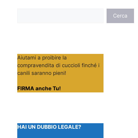
Cerca
Cerca
Aiutami a proibire la
compravendita di cuccioli finché i
canili saranno pieni!
FIRMA anche Tu!
HAI UN DUBBIO LEGALE?