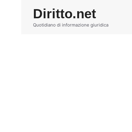
Vai
Diritto.net
al
contenuto
Quotidiano di informazione giuridica