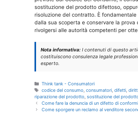
sostituzione del prodotto difettoso, oppure
risoluzione del contratto. È fondamentale 
dalla sua scoperta e conservare la prova de
rivolgersi alle autorità competenti per otten
Nota informativa:
I contenuti di questo art
costituiscono consulenza legale professional
esperto.
Categorie
Think tank - Consumatori
Tag
codice del consumo
,
consumatori
,
difetti
,
diri
riparazione del prodotto
,
sostituzione del prodott
Come fare la denuncia di un difetto di conformi
Come sporgere un reclamo al venditore secon