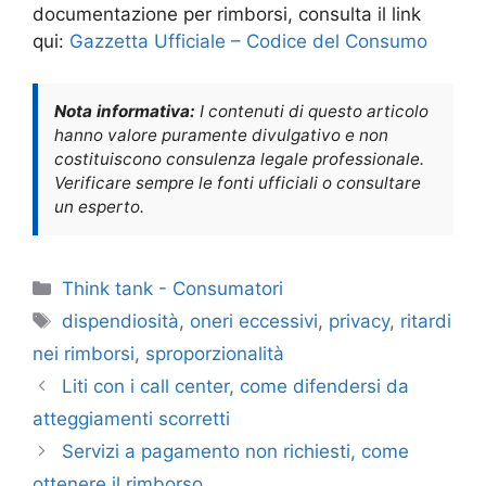
documentazione per rimborsi, consulta il link
qui:
Gazzetta Ufficiale – Codice del Consumo
Nota informativa:
I contenuti di questo articolo
hanno valore puramente divulgativo e non
costituiscono consulenza legale professionale.
Verificare sempre le fonti ufficiali o consultare
un esperto.
Categorie
Think tank - Consumatori
Tag
dispendiosità
,
oneri eccessivi
,
privacy
,
ritardi
nei rimborsi
,
sproporzionalità
Liti con i call center, come difendersi da
atteggiamenti scorretti
Servizi a pagamento non richiesti, come
ottenere il rimborso