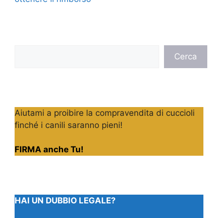
Cerca
Cerca
Aiutami a proibire la compravendita di cuccioli
finché i canili saranno pieni!
FIRMA anche Tu!
HAI UN DUBBIO LEGALE?