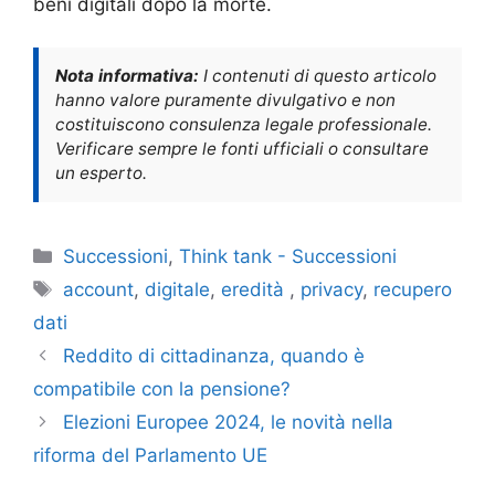
beni digitali dopo la morte.
Nota informativa:
I contenuti di questo articolo
hanno valore puramente divulgativo e non
costituiscono consulenza legale professionale.
Verificare sempre le fonti ufficiali o consultare
un esperto.
Categorie
Successioni
,
Think tank - Successioni
Tag
account
,
digitale
,
eredità
,
privacy
,
recupero
dati
Reddito di cittadinanza, quando è
compatibile con la pensione?
Elezioni Europee 2024, le novità nella
riforma del Parlamento UE