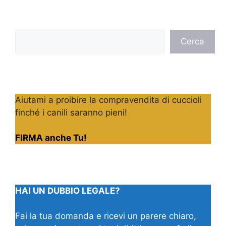
Cerca
Cerca
Aiutami a proibire la compravendita di cuccioli
finché i canili saranno pieni!
FIRMA anche Tu!
HAI UN DUBBIO LEGALE?
Fai la tua domanda e ricevi un parere chiaro,