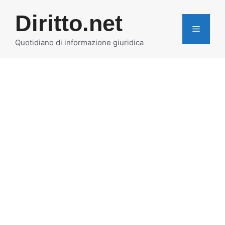
Vai
Diritto.net
al
MENU
contenuto
Quotidiano di informazione giuridica