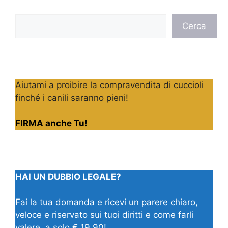
Cerca
Cerca
Aiutami a proibire la compravendita di cuccioli
finché i canili saranno pieni!
FIRMA anche Tu!
HAI UN DUBBIO LEGALE?
Fai la tua domanda e ricevi un parere chiaro,
veloce e riservato sui tuoi diritti e come farli
valere, a solo € 19,90!