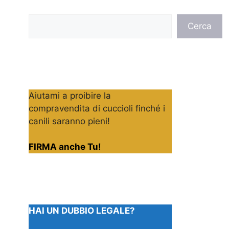
Cerca
Cerca
Aiutami a proibire la
compravendita di cuccioli finché i
canili saranno pieni!
FIRMA anche Tu!
HAI UN DUBBIO LEGALE?