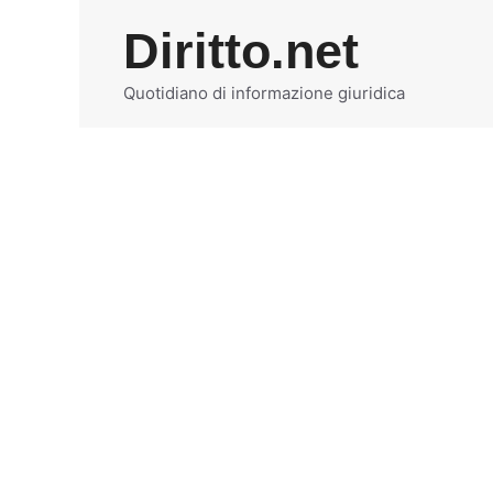
Vai
Diritto.net
al
contenuto
Quotidiano di informazione giuridica