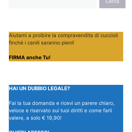
Cerca
Aiutami a proibire la compravendita di cuccioli
finché i canili saranno pieni!
FIRMA anche Tu!
HAI UN DUBBIO LEGALE?
Fai la tua domanda e ricevi un parere chiaro,
veloce e riservato sui tuoi diritti e come farli
valere, a solo € 19,90!