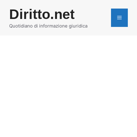
Vai
Diritto.net
al
MENU
contenuto
Quotidiano di informazione giuridica