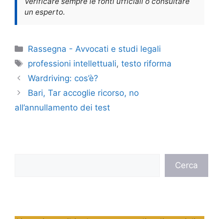
Verificare sempre le fonti ufficiali o consultare
un esperto.
Categorie
Rassegna - Avvocati e studi legali
Tag
professioni intellettuali
,
testo riforma
Wardriving: cos’è?
Bari, Tar accoglie ricorso, no
all’annullamento dei test
Cerca
Cerca