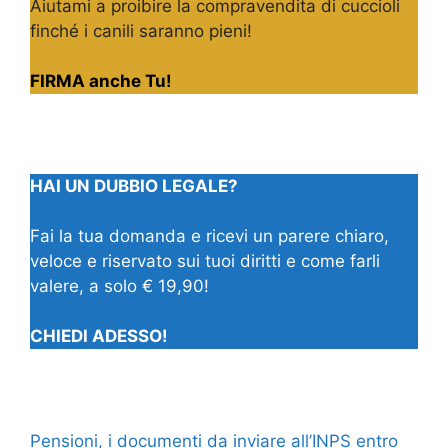
Aiutami a proibire la compravendita di cuccioli
finché i canili saranno pieni!
FIRMA anche Tu!
HAI UN DUBBIO LEGALE?
Fai la tua domanda e ricevi un parere chiaro,
veloce e riservato sui tuoi diritti e come farli
valere, a solo € 19,90!
CHIEDI ADESSO!
Pensioni, i documenti da inviare all’INPS entro