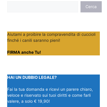
Cerca
Cerca
Aiutami a proibire la compravendita di cuccioli
finché i canili saranno pieni!
FIRMA anche Tu!
HAI UN DUBBIO LEGALE?
Fai la tua domanda e ricevi un parere chiaro,
veloce e riservato sui tuoi diritti e come farli
valere, a solo € 19,90!