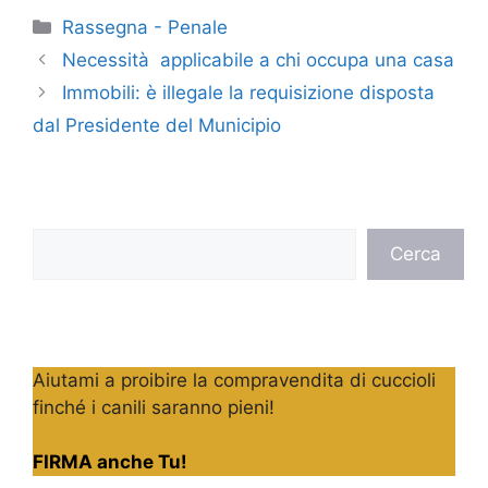
Categorie
Rassegna - Penale
Necessità applicabile a chi occupa una casa
Immobili: è illegale la requisizione disposta
dal Presidente del Municipio
Cerca
Cerca
Aiutami a proibire la compravendita di cuccioli
finché i canili saranno pieni!
FIRMA anche Tu!