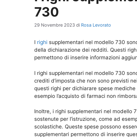
730
29 Novembre 2023
di
Rosa Levorato
I
righi
supplementari nel modello 730 sono
della dichiarazione dei redditi. Questi rig
permettono di inserire informazioni aggiun
I righi supplementari nel modello 730 sono 
crediti d’imposta che non sono previsti nei
questi righi per dichiarare spese mediche 
esempio l’acquisto di farmaci non rimborsa
Inoltre, i righi supplementari nel modello
sostenute per l’istruzione, come ad esempio
scolastiche. Queste spese possono essere 
supplementari permettono di inserire ques