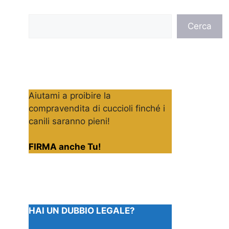
Cerca
Cerca
Aiutami a proibire la
compravendita di cuccioli finché i
canili saranno pieni!
FIRMA anche Tu!
HAI UN DUBBIO LEGALE?