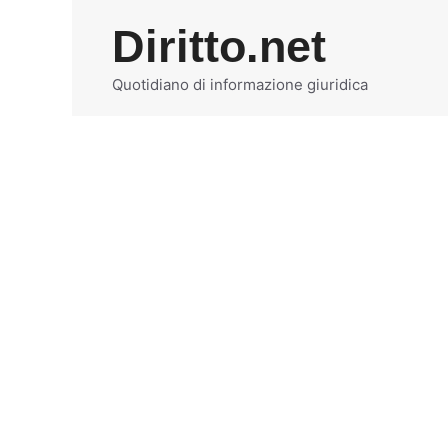
Vai
Diritto.net
al
contenuto
Quotidiano di informazione giuridica