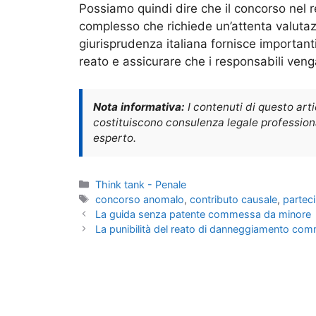
Possiamo quindi dire che il concorso nel
complesso che richiede un’attenta valutaz
giurisprudenza italiana fornisce important
reato e assicurare che i responsabili ven
Nota informativa:
I contenuti di questo art
costituiscono consulenza legale professional
esperto.
Categorie
Think tank - Penale
Tag
concorso anomalo
,
contributo causale
,
partec
La guida senza patente commessa da minore
La punibilità del reato di danneggiamento co