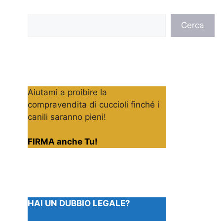
Cerca
Cerca
Aiutami a proibire la
compravendita di cuccioli finché i
canili saranno pieni!
FIRMA anche Tu!
HAI UN DUBBIO LEGALE?