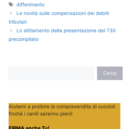
Tag
differimento
Le novità sulle compensazioni dei debiti
tributari
Lo slittamento della presentazione del 730
precompilato
Cerca
Cerca
Aiutami a proibire la compravendita di cuccioli
finché i canili saranno pieni!
FIRMA anche Tu!