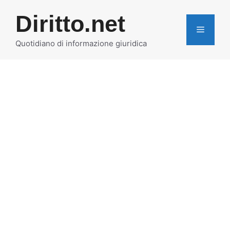
Vai
Diritto.net
al
MENU
contenuto
Quotidiano di informazione giuridica