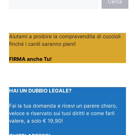
Cerca
Aiutami a proibire la compravendita di cuccioli
finché i canili saranno pieni!
FIRMA anche Tu!
HAI UN DUBBIO LEGALE?
Fai la tua domanda e ricevi un parere chiaro,
veloce e riservato sui tuoi diritti e come farli
valere, a solo € 19,90!