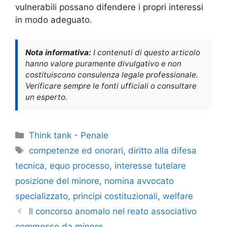
vulnerabili possano difendere i propri interessi
in modo adeguato.
Nota informativa:
I contenuti di questo articolo
hanno valore puramente divulgativo e non
costituiscono consulenza legale professionale.
Verificare sempre le fonti ufficiali o consultare
un esperto.
Categorie
Think tank - Penale
Tag
competenze ed onorari
,
diritto alla difesa
tecnica
,
equo processo
,
interesse tutelare
posizione del minore
,
nomina avvocato
specializzato
,
principi costituzionali
,
welfare
Il concorso anomalo nel reato associativo
commesso da minore