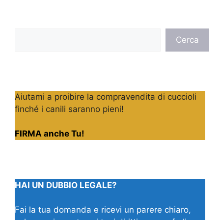
Cerca
Cerca
Aiutami a proibire la compravendita di cuccioli
finché i canili saranno pieni!
FIRMA anche Tu!
HAI UN DUBBIO LEGALE?
Fai la tua domanda e ricevi un parere chiaro,