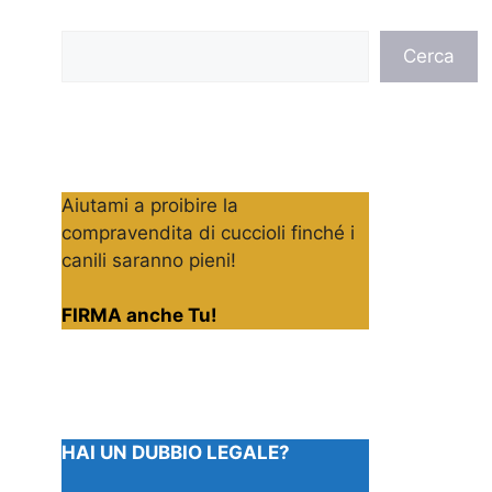
Cerca
Cerca
Aiutami a proibire la
compravendita di cuccioli finché i
canili saranno pieni!
FIRMA anche Tu!
HAI UN DUBBIO LEGALE?