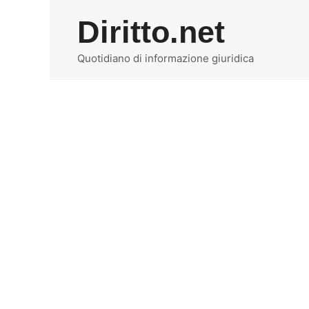
Vai
Diritto.net
al
contenuto
Quotidiano di informazione giuridica