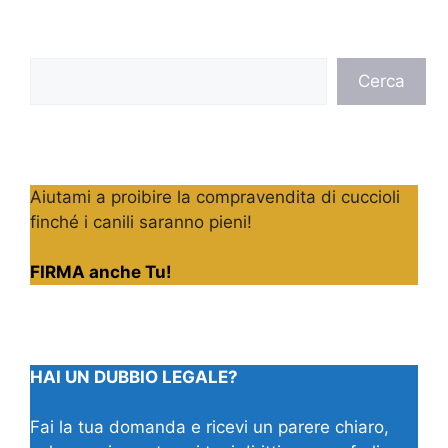
Cerca
Cerca
Aiutami a proibire la compravendita di cuccioli
finché i canili saranno pieni!
FIRMA anche Tu!
HAI UN DUBBIO LEGALE?
Fai la tua domanda e ricevi un parere chiaro,