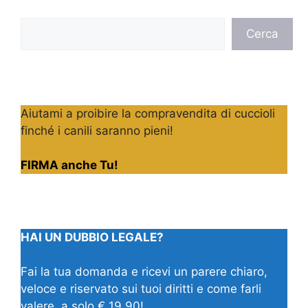
Cerca
Cerca
Aiutami a proibire la compravendita di cuccioli
finché i canili saranno pieni!
FIRMA anche Tu!
HAI UN DUBBIO LEGALE?
Fai la tua domanda e ricevi un parere chiaro,
veloce e riservato sui tuoi diritti e come farli
valere, a solo € 19,90!