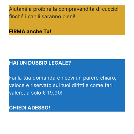
Aiutami a proibire la compravendita di cuccioli
finché i canili saranno pieni!
FIRMA anche Tu!
HAI UN DUBBIO LEGALE?
Fai la tua domanda e ricevi un parere chiaro,
veloce e riservato sui tuoi diritti e come farli
valere, a solo € 19,90!
CHIEDI ADESSO!