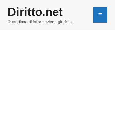
Vai
Diritto.net
al
MENU
contenuto
Quotidiano di informazione giuridica