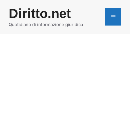
Vai
Diritto.net
al
MENU
contenuto
Quotidiano di informazione giuridica