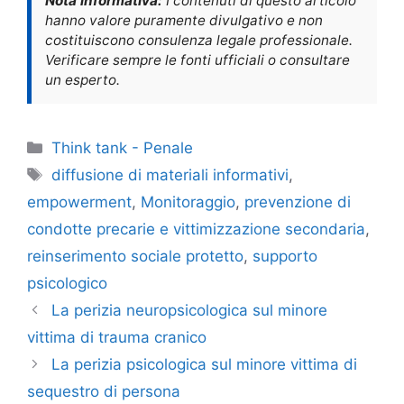
Nota informativa:
I contenuti di questo articolo
hanno valore puramente divulgativo e non
costituiscono consulenza legale professionale.
Verificare sempre le fonti ufficiali o consultare
un esperto.
Categorie
Think tank - Penale
Tag
diffusione di materiali informativi
,
empowerment
,
Monitoraggio
,
prevenzione di
condotte precarie e vittimizzazione secondaria
,
reinserimento sociale protetto
,
supporto
psicologico
La perizia neuropsicologica sul minore
vittima di trauma cranico
La perizia psicologica sul minore vittima di
sequestro di persona