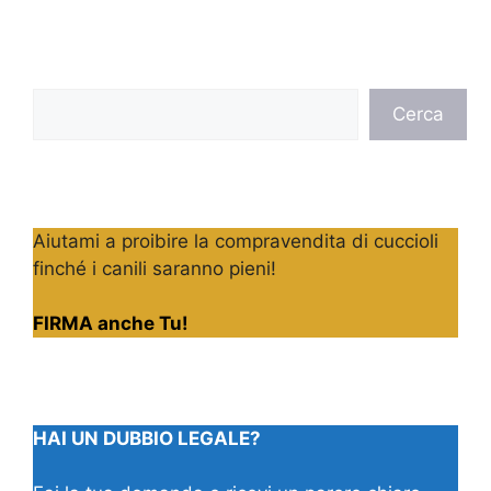
Cerca
Cerca
Aiutami a proibire la compravendita di cuccioli
finché i canili saranno pieni!
FIRMA anche Tu!
HAI UN DUBBIO LEGALE?