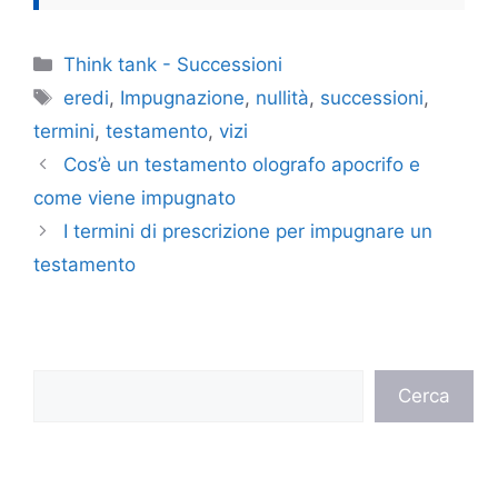
Categorie
Think tank - Successioni
Tag
eredi
,
Impugnazione
,
nullità
,
successioni
,
termini
,
testamento
,
vizi
Cos’è un testamento olografo apocrifo e
come viene impugnato
I termini di prescrizione per impugnare un
testamento
Cerca
Cerca