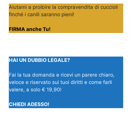
Aiutami a proibire la compravendita di cuccioli
finché i canili saranno pieni!
FIRMA anche Tu!
HAI UN DUBBIO LEGALE?
Fai la tua domanda e ricevi un parere chiaro,
veloce e riservato sui tuoi diritti e come farli
valere, a solo € 19,90!
CHIEDI ADESSO!