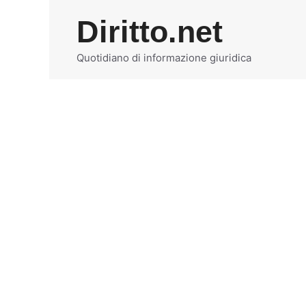
Vai
Diritto.net
al
contenuto
Quotidiano di informazione giuridica