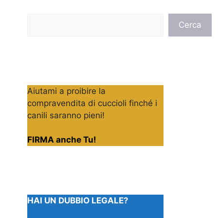
Cerca
Cerca
Aiutami a proibire la
compravendita di cuccioli finché i
canili saranno pieni!
FIRMA anche Tu!
HAI UN DUBBIO LEGALE?