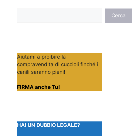
Cerca
Cerca
Aiutami a proibire la
compravendita di cuccioli finché i
canili saranno pieni!
FIRMA anche Tu!
HAI UN DUBBIO LEGALE?