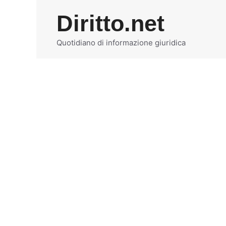
Vai
Diritto.net
al
contenuto
Quotidiano di informazione giuridica