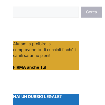
Cerca
Cerca
Aiutami a proibire la
compravendita di cuccioli finché i
canili saranno pieni!
FIRMA anche Tu!
HAI UN DUBBIO LEGALE?