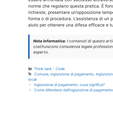
norme che regolano questa pratica. È fon
richieste, presentare un’opposizione tempe
forma o di procedura. L’assistenza di un p
aiuto per ottenere una difesa efficace e tut
Nota informativa:
I contenuti di questo art
costituiscono consulenza legale professional
esperto.
Categorie
Think tank - Civile
Tag
Comune
,
ingiunzione di pagamento
,
ingiunzio
locali
Ingiunzione di pagamento: cosa significa?
Come difendersi dall’ingiunzione di pagament