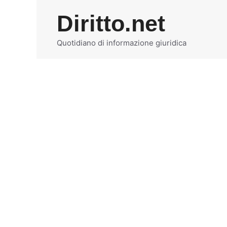
Vai
Diritto.net
al
contenuto
Quotidiano di informazione giuridica