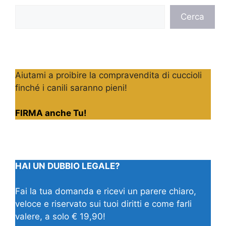
Cerca
Cerca
Aiutami a proibire la compravendita di cuccioli
finché i canili saranno pieni!
FIRMA anche Tu!
HAI UN DUBBIO LEGALE?
Fai la tua domanda e ricevi un parere chiaro,
veloce e riservato sui tuoi diritti e come farli
valere, a solo € 19,90!