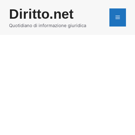
Vai
Diritto.net
al
MENU
contenuto
Quotidiano di informazione giuridica