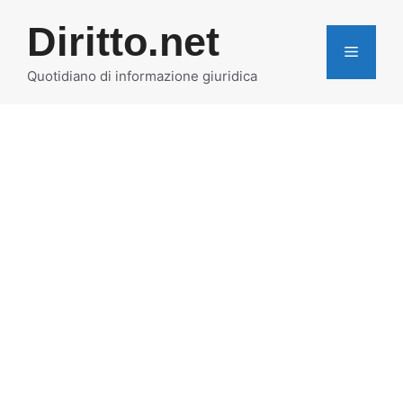
Vai
Diritto.net
al
MENU
contenuto
Quotidiano di informazione giuridica