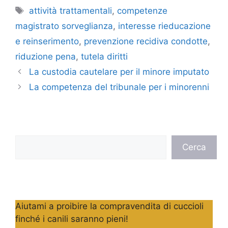
Tag
attività trattamentali
,
competenze
magistrato sorveglianza
,
interesse rieducazione
e reinserimento
,
prevenzione recidiva condotte
,
riduzione pena
,
tutela diritti
La custodia cautelare per il minore imputato
La competenza del tribunale per i minorenni
Cerca
Cerca
Aiutami a proibire la compravendita di cuccioli
finché i canili saranno pieni!