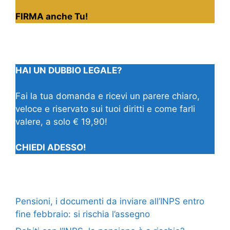
FIRMA anche Tu!
HAI UN DUBBIO LEGALE?
Fai la tua domanda e ricevi un parere chiaro,
veloce e riservato sui tuoi diritti e come farli
valere, a solo € 19,90!
CHIEDI ADESSO!
Pensioni, i documenti da inviare all’INPS entro
fine febbraio: si rischia l’assegno