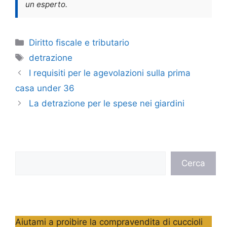
un esperto.
Categorie
Diritto fiscale e tributario
Tag
detrazione
I requisiti per le agevolazioni sulla prima
casa under 36
La detrazione per le spese nei giardini
Cerca
Cerca
Aiutami a proibire la compravendita di cuccioli