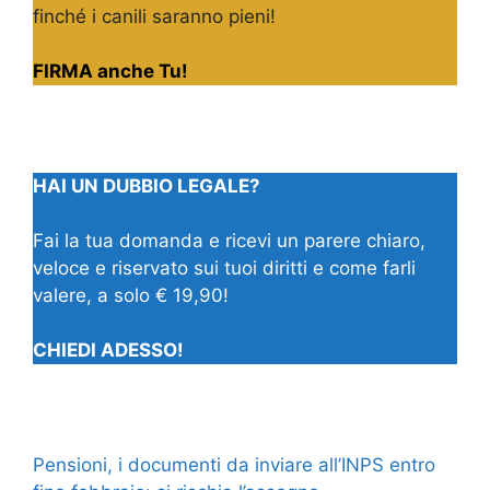
finché i canili saranno pieni!
FIRMA anche Tu!
HAI UN DUBBIO LEGALE?
Fai la tua domanda e ricevi un parere chiaro,
veloce e riservato sui tuoi diritti e come farli
valere, a solo € 19,90!
CHIEDI ADESSO!
Pensioni, i documenti da inviare all’INPS entro