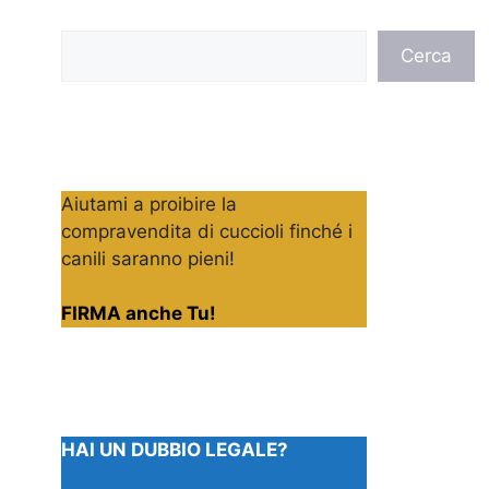
Cerca
Cerca
Aiutami a proibire la
compravendita di cuccioli finché i
canili saranno pieni!
FIRMA anche Tu!
HAI UN DUBBIO LEGALE?