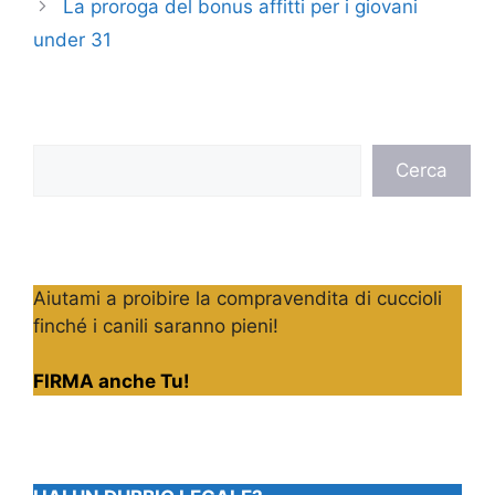
La proroga del bonus affitti per i giovani
under 31
Cerca
Cerca
Aiutami a proibire la compravendita di cuccioli
finché i canili saranno pieni!
FIRMA anche Tu!