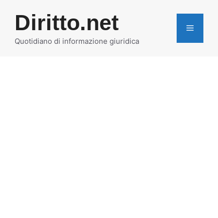
Vai
Diritto.net
al
MENU
contenuto
Quotidiano di informazione giuridica