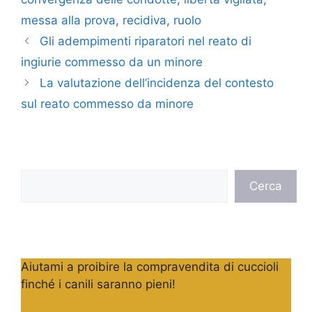
messa alla prova
,
recidiva
,
ruolo
Gli adempimenti riparatori nel reato di
ingiurie commesso da un minore
La valutazione dell’incidenza del contesto
sul reato commesso da minore
Cerca
Cerca
Aiutami a proibire la compravendita di cuccioli
finché i canili saranno pieni!