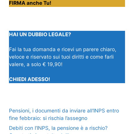
FIRMA anche Tu!
HAI UN DUBBIO LEGALE?
Fai la tua domanda e ricevi un parere chiaro,
veloce e riservato sui tuoi diritti e come farli
valere, a solo € 19,90!
CHIEDI ADESSO!
Pensioni, i documenti da inviare all’INPS entro
fine febbraio: si rischia l’assegno
Debiti con l’INPS, la pensione è a rischio?