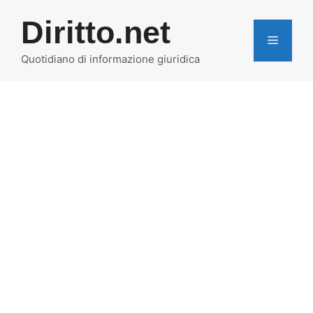
Vai
Diritto.net
al
MENU
contenuto
Quotidiano di informazione giuridica