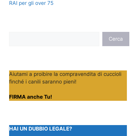
RAI per gli over 75
Cerca
Cerca
Aiutami a proibire la compravendita di cuccioli
finché i canili saranno pieni!
FIRMA anche Tu!
HAI UN DUBBIO LEGALE?